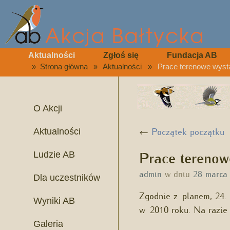
Aktualności
Zgłoś się
Fundacja AB
»
Strona główna
»
Aktualności
»
Prace terenowe wyst
O Akcji
←
Początek początku
Aktualności
Prace terenow
Ludzie AB
admin
w dniu
28 marca
Dla uczestników
Zgodnie z planem, 24.
Wyniki AB
w 2010 roku. Na razie 
Galeria