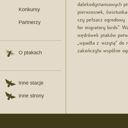
dalekodystansowych pta
Konkursy
pierwiosnek, świstunka 
czy pełzacz ogrodowy.
Partnerzy
for migratory birds”. 
wędrówek ptaków potwie
„wpadła z wizytą” do 
zakończyło wspólne og
O ptakach
Inne stacje
Inne strony