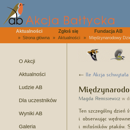
Aktualności
Zgłoś się
Fundacja AB
»
Strona główna
»
Aktualności
»
Międzynarodowy Dzi
O Akcji
←
Ile Akcja schwytała
Aktualności
Międzynarodo
Ludzie AB
Magda Remisiewicz
w d
Dla uczestników
Ten szczególny dzień 
Wyniki AB
i obserwując wędrowne
i miłośników ptaków. 
Galeria