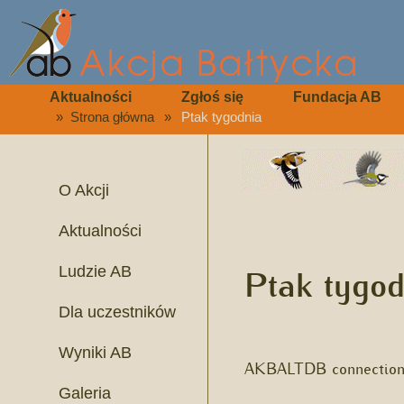
Aktualności
Zgłoś się
Fundacja AB
»
Strona główna
»
Ptak tygodnia
O Akcji
Aktualności
Ptak tygod
Ludzie AB
Dla uczestników
Wyniki AB
AKBALTDB connection 
Galeria