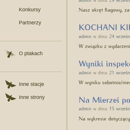
Nasz okręt flagowy, z
Konkursy
Partnerzy
KOCHANI KI
admin
w dniu
24 wrześn
W związku z wydarzen
O ptakach
Wyniki inspekc
admin
w dniu
21 wrześn
W wyniku sobotnio/nie
Inne stacje
Na Mierzei po
Inne strony
admin
w dniu
15 wrześn
Na wykresie dotyczący