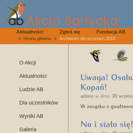
Aktualności
Zgłoś się
Fundacja AB
»
Strona główna
»
Archiwum dla wrzesień 2010
O Akcji
Uwaga! Osoby 
Aktualności
Kopań!
Ludzie AB
admin
w dniu
30 wrześn
Dla uczestników
W związku z gwałtown
Wyniki AB
No i stało się
Galeria
admin
w dniu
29 wrześn