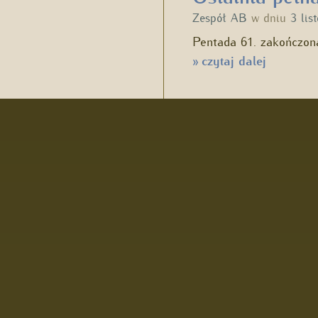
Zespół AB
w dniu
3 lis
Pentada 61. zakończona
czytaj dalej
»