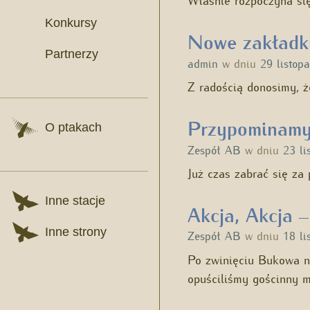
Konkursy
Nowe zakładki
Partnerzy
admin
w dniu
29 listop
Z radością donosimy, ż
Przypominamy
O ptakach
Zespół AB
w dniu
23 li
Już czas zabrać się za
Inne stacje
Akcja, Akcja –
Inne strony
Zespół AB
w dniu
18 li
Po zwinięciu Bukowa na
opuściliśmy gościnny 