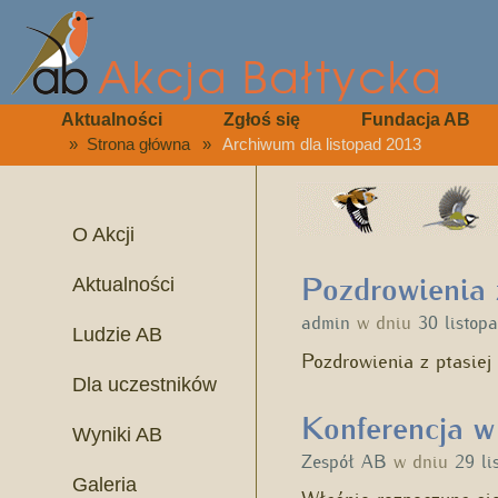
Aktualności
Zgłoś się
Fundacja AB
»
Strona główna
»
Archiwum dla listopad 2013
O Akcji
Pozdrowienia 
Aktualności
admin
w dniu
30 listop
Ludzie AB
Pozdrowienia z ptasiej
Dla uczestników
Konferencja w
Wyniki AB
Zespół AB
w dniu
29 li
Galeria
Właśnie rozpoczyna si