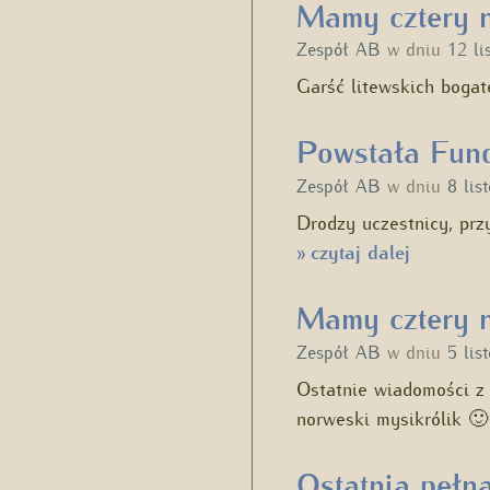
Mamy cztery no
Zespół AB
w dniu
12 li
Garść litewskich boga
Powstała Fund
Zespół AB
w dniu
8 lis
Drodzy uczestnicy, prz
czytaj dalej
»
Mamy cztery 
Zespół AB
w dniu
5 lis
Ostatnie wiadomości z
norweski mysikrólik 
Ostatnia pełn