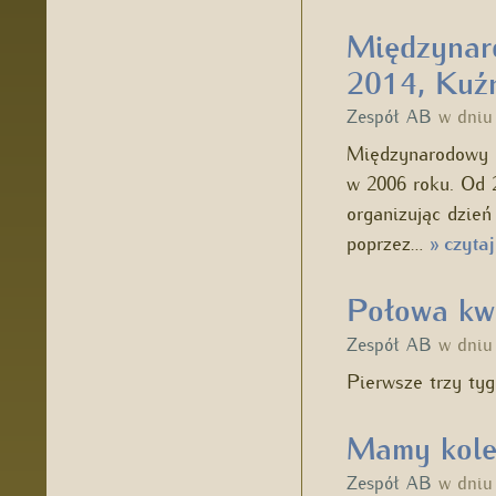
Międzynar
2014, Kuź
Zespół AB
w dni
Międzynarodowy 
w 2006 roku. Od 
organizując dzie
poprzez…
czytaj
»
Połowa kwi
Zespół AB
w dni
Pierwsze trzy ty
Mamy kole
Zespół AB
w dni