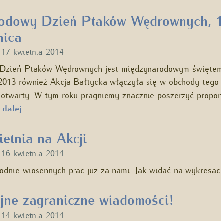
odowy Dzień Ptaków Wędrownych, 
nica
u
17 kwietnia 2014
Dzień Ptaków Wędrownych jest międzynarodowym świętem
2013 również Akcja Bałtycka włączyła się w obchody tego 
ń otwarty. W tym roku pragniemy znacznie poszerzyć propo
 dalej
etnia na Akcji
u
16 kwietnia 2014
godnie wiosennych prac już za nami. Jak widać na wykresa
jne zagraniczne wiadomości!
u
14 kwietnia 2014