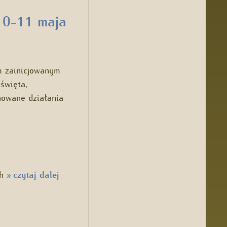
10-11 maja
 zainicjowanym
święta,
nowane działania
ch
czytaj dalej
»