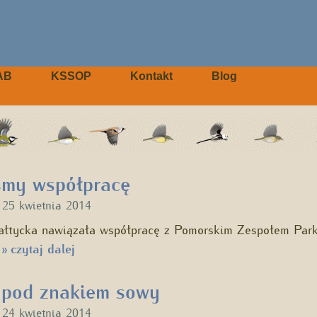
AB
KSSOP
Kontakt
Blog
śmy współpracę
u
25 kwietnia 2014
ałtycka nawiązała współpracę z Pomorskim Zespołem Par
…
czytaj dalej
»
 pod znakiem sowy
u
24 kwietnia 2014