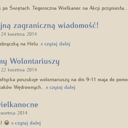
i po Świętach. Tegoroczna Wielkanoc na Akcji przyniosła
jną zagraniczną wiadomość!
u
24 kwietnia 2014
 obrączką na Helu.
czytaj dalej
»
my Wolontariuszy
u
22 kwietnia 2014
ałtycka poszukuje wolontariuszy na dni 9-11 maja do pomo
 Ptaków Wędrownych…
czytaj dalej
»
ielkanocne
kwietnia 2014
a! 😀
czytaj dalej
»