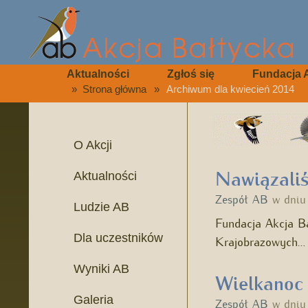
Aktualności
Zgłoś się
Fundacja 
»
Strona główna
»
Archiwum dla kwiecień 2014
O Akcji
Nawiązali
Aktualności
Zespół AB
w dni
Ludzie AB
Fundacja Akcja B
Dla uczestników
Krajobrazowych
Wyniki AB
Wielkanoc
Galeria
Zespół AB
w dni