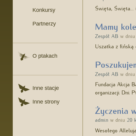
Święta, Święta… 
Konkursy
Partnerzy
Mamy kole
Zespół AB
w dni
Uszatka z fińską
O ptakach
Poszukuje
Zespół AB
w dni
Fundacja Akcja B
Inne stacje
organizacji Dni
Inne strony
Życzenia w
admin
w dniu
20 
Wesołego Alleluj