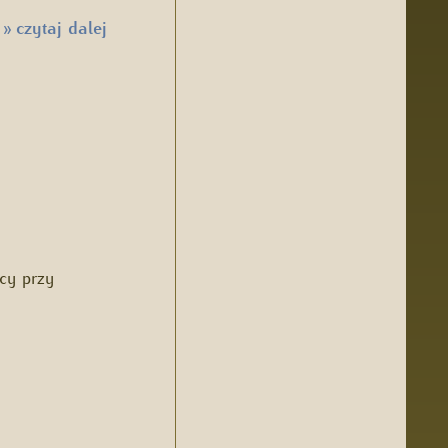
…
czytaj dalej
»
cy przy