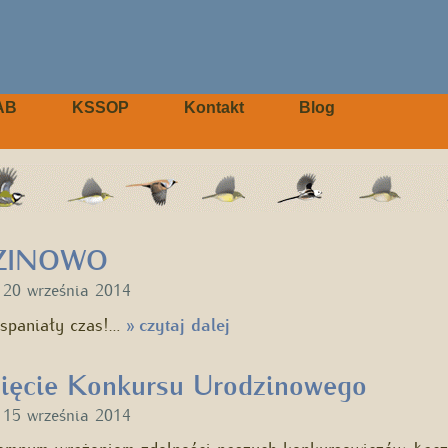
AB
KSSOP
Kontakt
Blog
ZINOWO
u
20 września 2014
wspaniały czas!…
czytaj dalej
»
nięcie Konkursu Urodzinowego
u
15 września 2014
omnym wrażeniem zdolności naszych konkursowiczów. Łąc