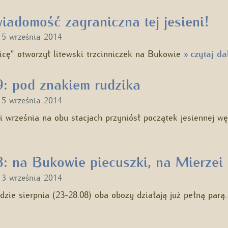
iadomość zagraniczna tej jesieni!
u
5 września 2014
icę” otworzył litewski trzcinniczek na Bukowie
czytaj da
»
: pod znakiem rudzika
u
5 września 2014
i września na obu stacjach przyniósł początek jesiennej w
: na Bukowie piecuszki, na Mierzei 
u
3 września 2014
dzie sierpnia (23-28.08) oba obozy działają już pełną par