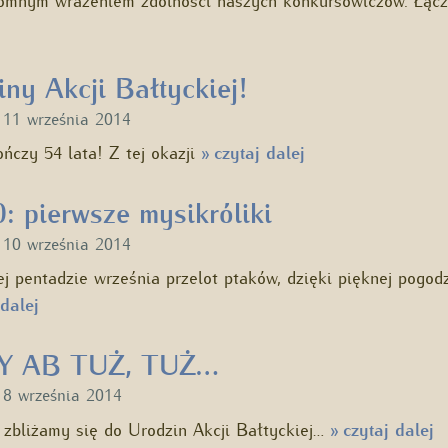
iny Akcji Bałtyckiej!
u
11 września 2014
ńczy 54 lata! Z tej okazji
czytaj dalej
»
: pierwsze mysikróliki
u
10 września 2014
j pentadzie września przelot ptaków, dzięki pięknej pogod
dalej
 AB TUŻ, TUŻ…
u
8 września 2014
 zbliżamy się do Urodzin Akcji Bałtyckiej…
czytaj dalej
»