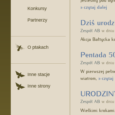
czytaj dalej
»
Konkursy
Partnerzy
Dziś urodz
Zespół AB
w dni
Akcja Bałtycka ko
O ptakach
Pentada 50
Zespół AB
w dni
W pierwszej pełne
Inne stacje
wiatrom,
czytaj 
»
Inne strony
URODZINY
Zespół AB
w dni
Wielkimi krokami