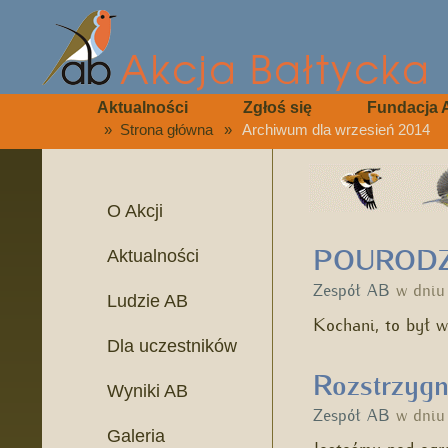
Aktualności
Zgłoś się
Fundacja 
»
Strona główna
»
Archiwum dla wrzesień 2014
O Akcji
POUROD
Aktualności
Zespół AB
w dni
Ludzie AB
Kochani, to był 
Dla uczestników
Rozstrzyg
Wyniki AB
Zespół AB
w dni
Galeria
Jesteśmy pod ogr