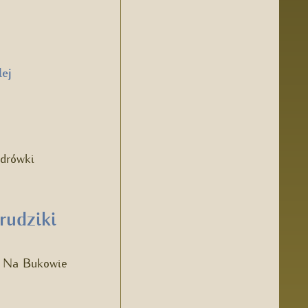
lej
ędrówki
rudziki
ą. Na Bukowie