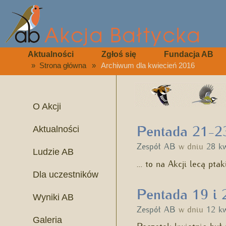
Aktualności
Zgłoś się
Fundacja AB
»
Strona główna
»
Archiwum dla kwiecień 2016
O Akcji
Pentada 21-23
Aktualności
Zespół AB
w dniu
28 k
Ludzie AB
… to na Akcji lecą pta
Dla uczestników
Pentada 19 i 
Wyniki AB
Zespół AB
w dniu
12 k
Galeria
Początek kwietnia był 