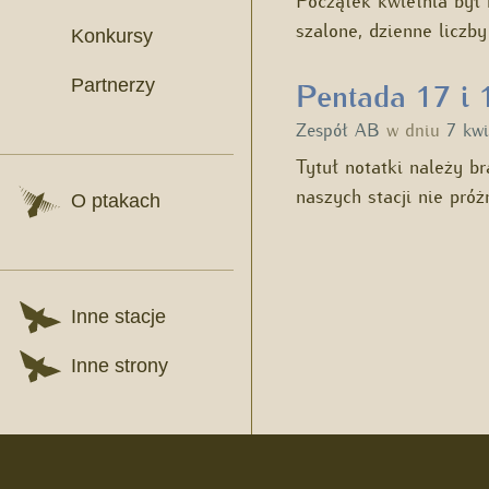
szalone, dzienne liczb
Konkursy
Partnerzy
Pentada 17 i 
Zespół AB
w dniu
7 kwi
Tytuł notatki należy b
naszych stacji nie pró
O ptakach
Inne stacje
Inne strony