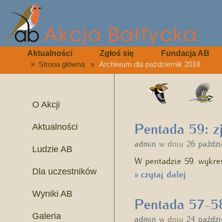
Aktualności
Zgłoś się
Fundacja AB
»
Strona główna
»
Archiwum dla październik 2018
O Akcji
Pentada 59: z
Aktualności
admin
w dniu
26 paździ
Ludzie AB
W pentadzie 59. wykre
Dla uczestników
czytaj dalej
»
Wyniki AB
Pentada 57-58:
Galeria
admin
w dniu
24 paździ