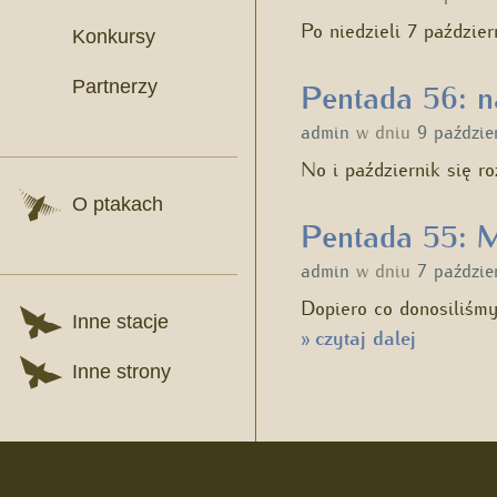
Po niedzieli 7 paździe
Konkursy
Partnerzy
Pentada 56: n
admin
w dniu
9 paździe
No i październik się r
O ptakach
Pentada 55: M
admin
w dniu
7 paździe
Dopiero co donosiliśmy
Inne stacje
czytaj dalej
»
Inne strony