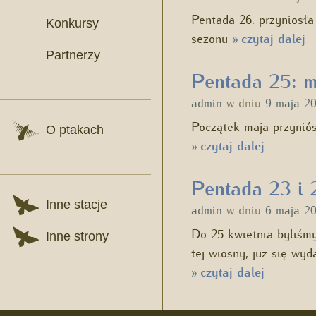
Pentada 26. przyniosła
Konkursy
sezonu
czytaj dalej
»
Partnerzy
Pentada 25: m
admin
w dniu
9 maja 2
Początek maja przyniós
O ptakach
czytaj dalej
»
Pentada 23 i 
Inne stacje
admin
w dniu
6 maja 2
Do 25 kwietnia byliśmy
Inne strony
tej wiosny, już się wy
czytaj dalej
»