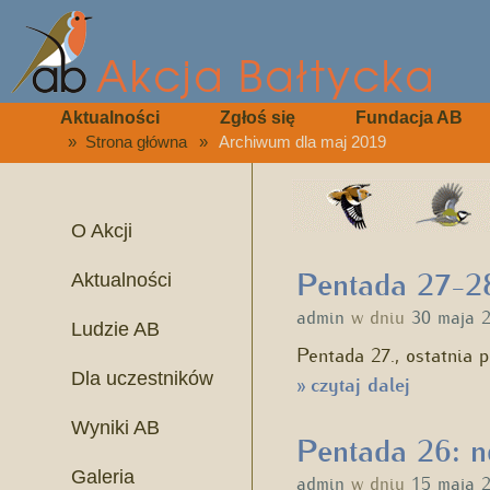
Aktualności
Zgłoś się
Fundacja AB
»
Strona główna
»
Archiwum dla maj 2019
O Akcji
Pentada 27-28
Aktualności
admin
w dniu
30 maja 
Ludzie AB
Pentada 27., ostatnia 
Dla uczestników
czytaj dalej
»
Wyniki AB
Pentada 26: n
Galeria
admin
w dniu
15 maja 