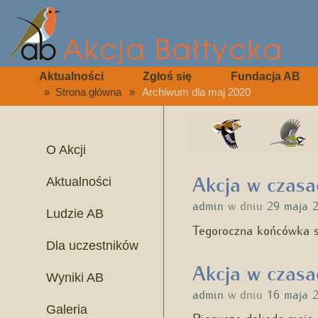
Aktualności
Zgłoś się
Fundacja AB
»
Strona główna
»
Archiwum dla maj 2020
O Akcji
Akcja w czasa
Aktualności
admin
w dniu
29 maja 
Ludzie AB
Tegoroczna końcówka s
Dla uczestników
Akcja w czasa
Wyniki AB
admin
w dniu
16 maja 
Galeria
Pierwsza dekada maja 