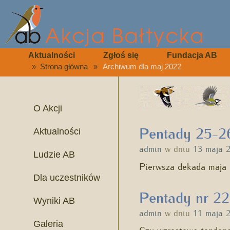
Aktualności
Zgłoś się
Fundacja AB
»
Strona główna
»
Archiwum dla maj 2022
O Akcji
Pentady 25-26
Aktualności
admin
w dniu
13 maja 
Ludzie AB
Pierwsza dekada maja 
Dla uczestników
Pentady nr 22
Wyniki AB
admin
w dniu
11 maja 
Galeria
Czy wzrostowa tendencj