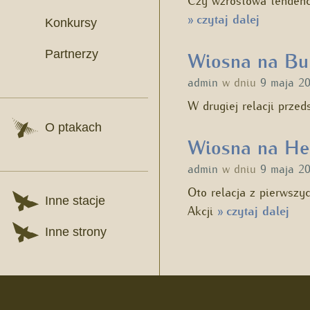
czytaj dalej
»
Konkursy
Partnerzy
Wiosna na Buk
admin
w dniu
9 maja 2
W drugiej relacji prz
O ptakach
Wiosna na Hel
admin
w dniu
9 maja 2
Oto relacja z pierwszy
Inne stacje
Akcji
czytaj dalej
»
Inne strony