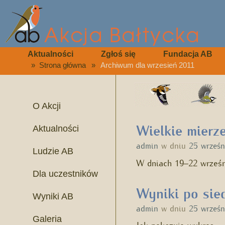
Aktualności
Zgłoś się
Fundacja AB
»
Strona główna
»
Archiwum dla wrzesień 2011
O Akcji
Wielkie mier
Aktualności
admin
w dniu
25 wrześn
Ludzie AB
W dniach 19–22 wrześn
Dla uczestników
Wyniki po sie
Wyniki AB
admin
w dniu
25 wrześn
Galeria
Jak pokazuje wykres – 