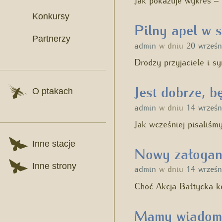
Konkursy
Pilny apel w s
Partnerzy
admin
w dniu
20 wrześn
Drodzy przyjaciele i 
Jest dobrze, bę
O ptakach
admin
w dniu
14 wrześn
Jak wcześniej pisaliśm
Inne stacje
Nowy załogan
Inne strony
admin
w dniu
14 wrześn
Choć Akcja Bałtycka k
Mamy wiadom