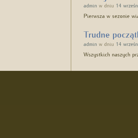
admin
w dniu
14 wrześn
Pierwsza w sezonie w
Trudne począt
admin
w dniu
14 wrześn
Wszystkich naszych prz