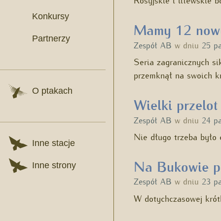
Konkursy
Mamy 12 nowy
Partnerzy
Zespół AB
w dniu
25 p
Seria zagranicznych si
przemknął na swoich k
O ptakach
Wielki przelot
Zespół AB
w dniu
24 p
Nie długo trzeba było
Inne stacje
Na Bukowie p
Inne strony
Zespół AB
w dniu
23 p
W dotychczasowej krótk