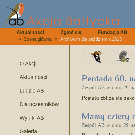
Aktualności
Zgłoś się
Fundacja AB
»
Strona główna
»
Archiwum dla październik 2013
O Akcji
Pentada 60. na
Aktualności
Zespół AB
w dniu
29 p
Ludzie AB
Pomału zbliża się zako
Dla uczestników
Mamy cztery 
Wyniki AB
Zespół AB
w dniu
29 p
Galeria
Rosyjskie i litewskie 