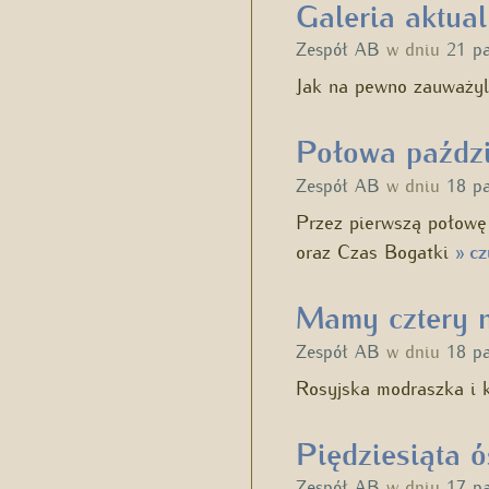
Galeria aktual
Zespół AB
w dniu
21 p
Jak na pewno zauważyl
Połowa paździ
Zespół AB
w dniu
18 p
Przez pierwszą połowę 
oraz Czas Bogatki
cz
»
Mamy cztery 
Zespół AB
w dniu
18 p
Rosyjska modraszka i k
Piędziesiąta 
Zespół AB
w dniu
17 p