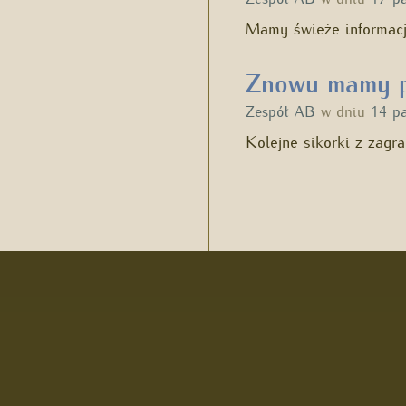
Mamy świeże informacj
Znowu mamy p
Zespół AB
w dniu
14 p
Kolejne sikorki z zagr