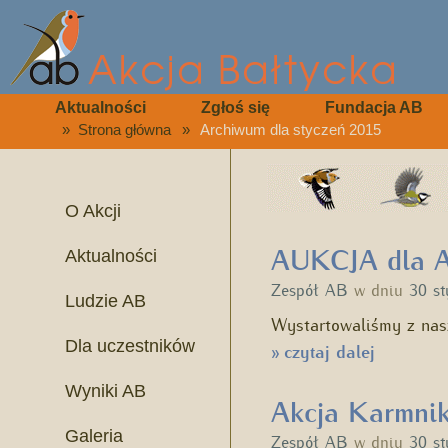
Aktualności
Zgłoś się
Fundacja AB
»
Strona główna
»
Archiwum dla styczeń 2015
O Akcji
AUKCJA dla A
Aktualności
Zespół AB
w dniu
30 st
Ludzie AB
Wystartowaliśmy z nasz
Dla uczestników
czytaj dalej
»
Wyniki AB
Akcja Karmnik
Galeria
Zespół AB
w dniu
30 st