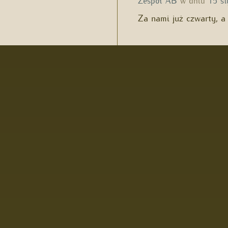
Zespół AB
w dniu
15 st
Za nami już czwarty, 