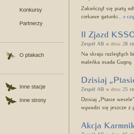
Zakończył się piaty od
Konkursy
ciekawe gatunki…
czy
»
Partnerzy
II Zjazd KSS
Zespół AB
w dniu
28 st
Na skraju rozległych bi
O ptakach
maleńka osada Gugny.
Dzisiaj „Ptas
Inne stacje
Zespół AB
w dniu
25 st
Dzisiaj „Ptasie wesele
Inne strony
wywodzi się jeszcze z
Akcja Karmnik