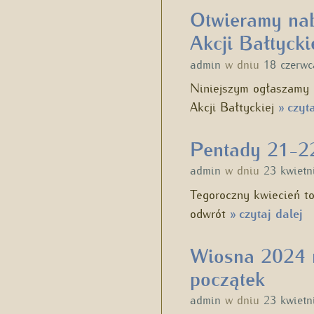
Otwieramy nab
Akcji Bałtycki
admin
w dniu
18 czerw
Niniejszym ogłaszamy 
Akcji Bałtyckiej
czyta
»
Pentady 21-22
admin
w dniu
23 kwietn
Tegoroczny kwiecień to
odwrót
czytaj dalej
»
Wiosna 2024 n
początek
admin
w dniu
23 kwietn