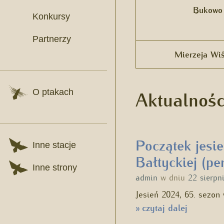
Bukowo
Konkursy
Partnerzy
Mierzeja Wi
Aktualnośc
O ptakach
Początek jesi
Inne stacje
Bałtyckiej (p
Inne strony
admin
w dniu
22 sierpn
Jesień 2024, 65. sezon 
czytaj dalej
»