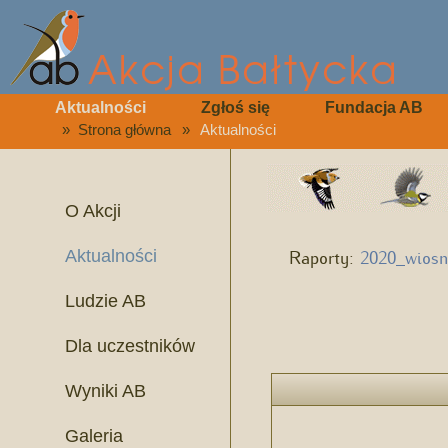
Aktualności
Zgłoś się
Fundacja AB
»
Strona główna
»
Aktualności
O Akcji
Raporty:
2020_wiosn
Aktualności
Ludzie AB
Dla uczestników
Wyniki AB
Galeria